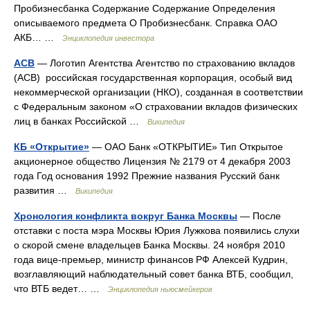
Пробизнесбанка Содержание Содержание Определения
описываемого предмета О Пробизнесбанк. Справка ОАО
АКБ… …
Энциклопедия инвестора
АСВ
— Логотип Агентства Агентство по страхованию вкладов
(АСВ) российская государственная корпорация, особый вид
некоммерческой организации (НКО), созданная в соответствии
с Федеральным законом «О страховании вкладов физических
лиц в банках Российской …
Википедия
КБ «Открытие»
— ОАО Банк «ОТКРЫТИЕ» Тип Открытое
акционерное общество Лицензия № 2179 от 4 декабря 2003
года Год основания 1992 Прежние названия Русский банк
развития …
Википедия
Хронология конфликта вокруг Банка Москвы
— После
отставки с поста мэра Москвы Юрия Лужкова появились слухи
о скорой смене владельцев Банка Москвы. 24 ноября 2010
года вице‑премьер, министр финансов РФ Алексей Кудрин,
возглавляющий наблюдательный совет банка ВТБ, сообщил,
что ВТБ ведет… …
Энциклопедия ньюсмейкеров